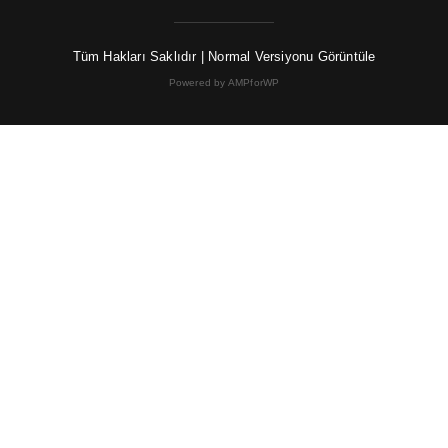
Tüm Hakları Saklıdır |
Normal Versiyonu Görüntüle
Powered by AMPforWP