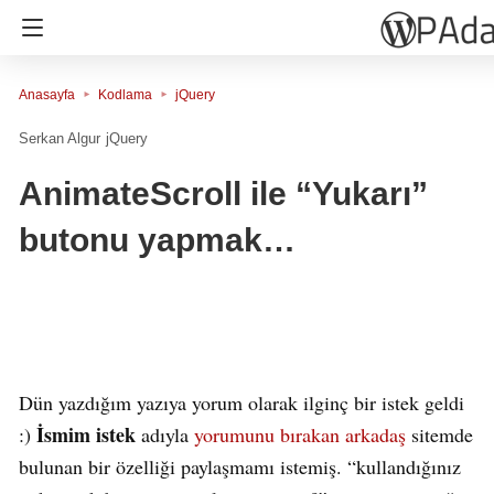
Anasayfa
Kodlama
jQuery
Serkan Algur
jQuery
AnimateScroll ile “Yukarı”
butonu yapmak…
Dün yazdığım yazıya yorum olarak ilginç bir istek geldi
İsmim istek
:)
adıyla
yorumunu bırakan arkadaş
sitemde
bulunan bir özelliği paylaşmamı istemiş. “kullandığınız