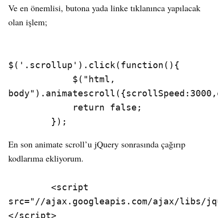
Ve en önemlisi, butona yada linke tıklanınca yapılacak
olan işlem;
$('.scrollup').click(function(){

            $("html, 
body").animatescroll({scrollSpeed:3000,
            return false;

        });
En son animate scroll’u jQuery sonrasında çağırıp
kodlarıma ekliyorum.
        <script 
src="//ajax.googleapis.com/ajax/libs/jq
</script>
