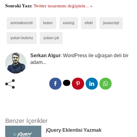
Sonraki Yazı:
Twitter tasarımını değiştirin... »
animatescroll
buton
easing
efekt
javascript
yukarı butonu
yukarı çık
Serkan Algur
: WordPress ile uğraşan deli bir
adam...
Benzer İçerikler
jQuery Eklentisi Yazmak