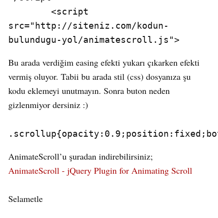
        <script 
src="http://siteniz.com/kodun-
bulundugu-yol/animatescroll.js">
Bu arada verdiğim easing efekti yukarı çıkarken efekti
vermiş oluyor. Tabii bu arada stil (css) dosyanıza şu
kodu eklemeyi unutmayın. Sonra buton neden
gizlenmiyor dersiniz :)
.scrollup{opacity:0.9;position:fixed;bo
AnimateScroll’u şuradan indirebilirsiniz;
AnimateScroll - jQuery Plugin for Animating Scroll
Selametle