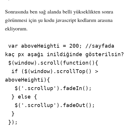
Sonrasında ben sağ alanda belli yükseklikten sonra
görünmesi için şu kodu javascript kodlarım arasına
ekliyorum.
 var aboveHeighti = 200; //sayfada 
kaç px aşağı inildiğinde gösterilsin?

 $(window).scroll(function(){

  if ($(window).scrollTop() > 
aboveHeighti){

   $('.scrollup').fadeIn();

  } else {

   $('.scrollup').fadeOut();

  }

 });