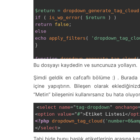
$return
=
dropdown_generate_tag_cloud
if
(
is_wp_error
(
$return
)
)
return
false
;
else
echo
apply_filters
(
'dropdown_tag_clo
}
function
dropdown_generate_tag_cloud
(
Bu dosyayı kaydedin ve suncunuza yollayın.
global
$wp_rewrite
;
$defaults
=
array
(
Şimdi geldik en cafcaflı bölüme :) . Burada
'smallest'
=>
8
,
'largest'
=>
22
,
'un
içine yapıştırın. Bileşen olarak eklediğin
'format'
=>
'flat'
,
'orderby'
=>
'nam
)
;
“Metin” bileşenini kullanırsanız bu hata oluyor
$args
=
wp_parse_args
(
$args
,
$defaul
extract
(
$args
)
;
<
select
name
=
"
tag-dropdown
"
onchange
<
option
value
=
"
#
"
>
Etiket Listesi
</
opt
if
(
!
$tags
)
<?php
dropdown_tag_cloud
(
'number=0&am
return
;
</
select
>
$counts
=
$tag_links
=
array
(
)
;
Tabi bide bunu başlık etiketlerinin arasına 