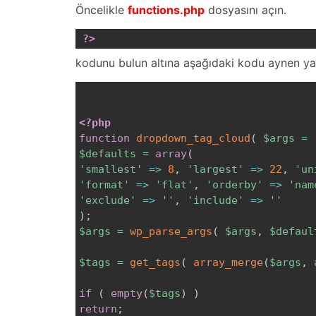
Öncelikle
functions.php
dosyasını açın.
?>
kodunu bulun altına aşağıdaki kodu aynen yap
<?php
function
dropdown_tag_cloud
(
$args
=
$defaults
=
array
(
'smallest'
=>
8
,
'largest'
=>
22
,
'un
'format'
=>
'flat'
,
'orderby'
=>
'nam
'exclude'
=>
''
,
'include'
=>
''
)
;
$args
=
wp_parse_args
(
$args
,
$defaul
$tags
=
get_tags
(
array_merge
(
$args
,
if
(
empty
(
$tags
)
)
return
;