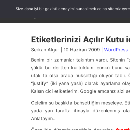
Skip
to
Size daha iyi bir gezinti deneyimi sunabilmek adına sitemiz çe
content
Etiketlerinizi Açılır Kutu
Serkan Algur | 10 Haziran 2009 |
WordPress
Benim bir zamanlar takıntım vardı. Sitenin “
şükür bu dertten kurtuldum, çünkü bunu s
ufak ta olsa arada nüksettiği oluyor tabii. 
“justify” (iki yana yaslı) olarak ayarlama olayı
Kalsın cici etiketlerim. Google amcanız sizi se
Gelelim şu başlıkta bahsettiğim meseleye. Eti
yada yan tarafta itinayla düzenlenmiş ola
Anlatayım…
Öncelikle düzenleyeceğiniz dosyalar:
funct