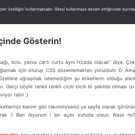
rezler özelliğini kullanmaktadır. Siteyi kullanmaya devam ettiğinizde b
ANASAYFA
WORDPRESS
ATATÜRK
HAK
 içinde Gösterin!
sağı, solu, yazısı cartı curtu aynı hizada olacak” diye. Ço
ağlamak için oturup CSS düzenlemekten yoruldum :D Am
Özellikle uğraşmak istemediğim şu etiketlerin olduğu alan
. Gerçi böyle renkli renkli cicili bicili bi şekilde olması iyi
viyor tabii :)
ketleriniz benim gibi takıntılıysanız ya sayfa olarak görünü
rak :) Ben diyorum i bir açılır kutuda olsun. Nasıl mı
ions.php
(wp-includes/ klasöründe kendileri) ve muhteme