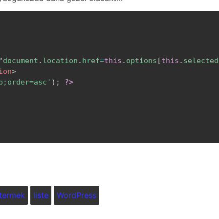
(
$tag
->
term_id
)
;
me
]
)
)
"
document
.
location
.
href
=
this
.
options
[
this
.
selected
ion
>
p;order=asc'
)
;
?>
el olarak alt bilginin tekrar derlenmiş hali olaca
termek
liste
WordPress