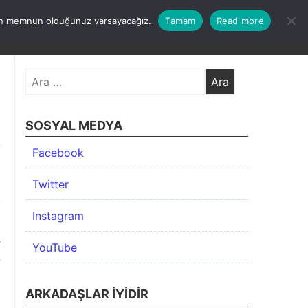
undan memnun olduğunuz varsayacağız.
Tamam
Read more
KIMDA
KATEGORİLER
İLETİŞİM
ARŞİV
Arama:
SOSYAL MEDYA
k
Facebook
a
ı
Twitter
.
Instagram
r
YouTube
?
ARKADAŞLAR İYIDIR
l