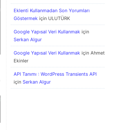
ksek hitli etiketler
Eklenti Kullanmadan Son Yorumları
Göstermek
için
ULUTÜRK
Google Yapısal Veri Kullanmak
için
Serkan Algur
Google Yapısal Veri Kullanmak
için
Ahmet
Ekinler
p
API Tanımı : WordPress Transients API
n
için
Serkan Algur
dIndex
]
.
value
;
"
>