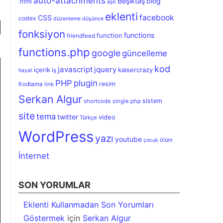
auto-attachments
Beşiktaş
blog
.html
aşk
eklenti
facebook
CSS
codex
düzenleme
düşünce
fonksiyon
functions
function
friendfeed
functions.php
google
güncelleme
kod
javascript
jquery
içerik
kaisercrazy
iş
hayat
PHP
plugin
resim
Kodlama
link
Serkan Algur
sistem
shortcode
single.php
site
tema
twitter
video
Türkçe
WordPress
yazı
youtube
ölüm
çocuk
İnternet
SON YORUMLAR
// Her zaman yüksek hitli olanlar üstte
Eklenti Kullanmadan Son Yorumları
Göstermek
için
Serkan Algur