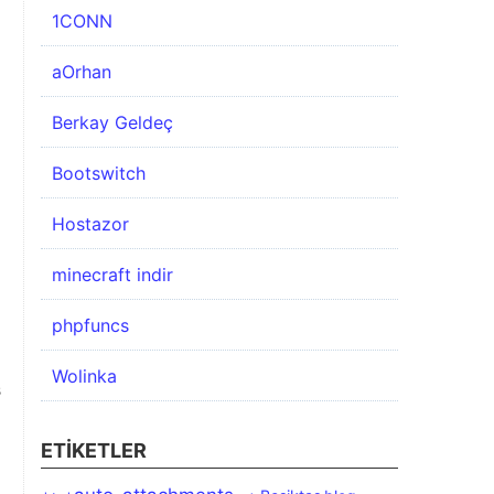
1CONN
aOrhan
Berkay Geldeç
Bootswitch
Hostazor
minecraft indir
phpfuncs
Wolinka
ş
ETIKETLER