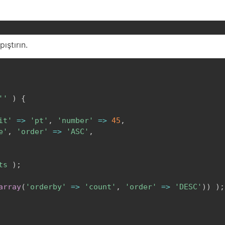
ıştırın.
''
)
{
it'
=>
'pt'
,
'number'
=>
45
,
e'
,
'order'
=>
'ASC'
,
ts
)
;
array
(
'orderby'
=>
'count'
,
'order'
=>
'DESC'
)
)
)
;