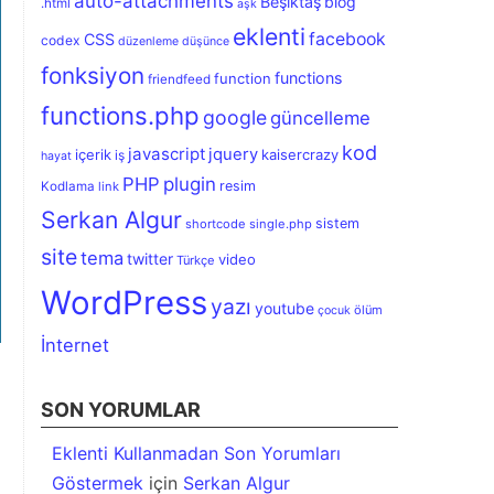
auto-attachments
Beşiktaş
blog
.html
aşk
eklenti
facebook
CSS
codex
düzenleme
düşünce
fonksiyon
functions
function
friendfeed
functions.php
google
güncelleme
kod
javascript
jquery
içerik
kaisercrazy
iş
hayat
PHP
plugin
resim
Kodlama
link
Serkan Algur
sistem
shortcode
single.php
site
tema
twitter
video
Türkçe
WordPress
yazı
youtube
ölüm
çocuk
İnternet
SON YORUMLAR
Eklenti Kullanmadan Son Yorumları
Göstermek
için
Serkan Algur