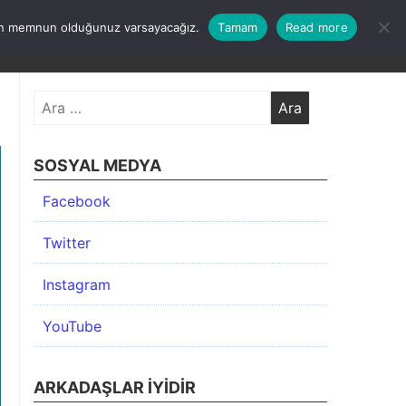
undan memnun olduğunuz varsayacağız.
Tamam
Read more
KIMDA
KATEGORİLER
İLETİŞİM
ARŞİV
Arama:
SOSYAL MEDYA
Facebook
Twitter
Instagram
YouTube
ARKADAŞLAR İYIDIR