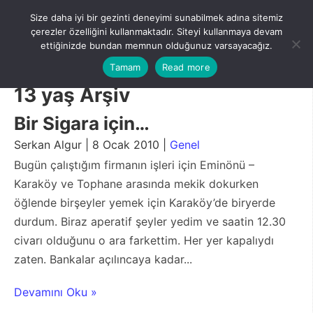
Skip
Size daha iyi bir gezinti deneyimi sunabilmek adına sitemiz
to
Menu
çerezler özelliğini kullanmaktadır. Siteyi kullanmaya devam
content
ettiğinizde bundan memnun olduğunuz varsayacağız.
Tamam
Read more
13 yaş Arşiv
Bir Sigara için…
Serkan Algur | 8 Ocak 2010 |
Genel
Bugün çalıştığım firmanın işleri için Eminönü –
Karaköy ve Tophane arasında mekik dokurken
öğlende birşeyler yemek için Karaköy’de biryerde
durdum. Biraz aperatif şeyler yedim ve saatin 12.30
civarı olduğunu o ara farkettim. Her yer kapalıydı
zaten. Bankalar açılıncaya kadar...
Devamını Oku »