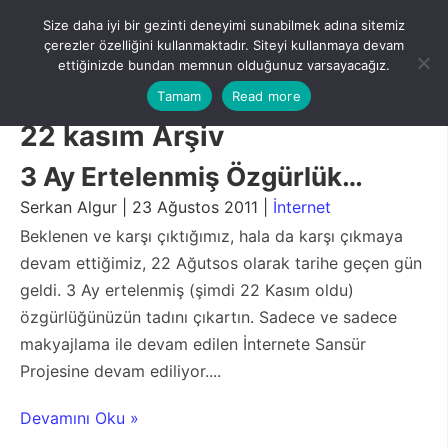
Skip
Size daha iyi bir gezinti deneyimi sunabilmek adına sitemiz
to
Menu
çerezler özelliğini kullanmaktadır. Siteyi kullanmaya devam
content
ettiğinizde bundan memnun olduğunuz varsayacağız.
Tamam
Read more
22 kasım Arşiv
3 Ay Ertelenmiş Özgürlük…
Serkan Algur | 23 Ağustos 2011 |
İnternet
Beklenen ve karşı çıktığımız, hala da karşı çıkmaya
devam ettiğimiz, 22 Ağutsos olarak tarihe geçen gün
geldi. 3 Ay ertelenmiş (şimdi 22 Kasım oldu)
özgürlüğünüzün tadını çıkartın. Sadece ve sadece
makyajlama ile devam edilen İnternete Sansür
Projesine devam ediliyor....
Devamını Oku »