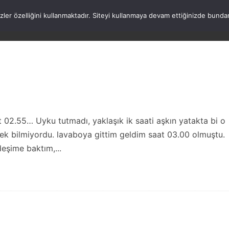
rezler özelliğini kullanmaktadır. Siteyi kullanmaya devam ettiğinizde b
ANASAYFA
WORDPRESS
ATATÜRK
HAK
2.55… Uyku tutmadı, yaklaşık ik saati aşkın yatakta bi o
k bilmiyordu. lavaboya gittim geldim saat 03.00 olmuştu.
eşime baktım,...