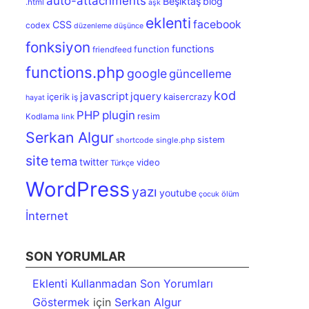
auto-attachments
Beşiktaş
blog
.html
aşk
eklenti
facebook
CSS
codex
düzenleme
düşünce
fonksiyon
functions
function
friendfeed
functions.php
google
güncelleme
kod
javascript
jquery
içerik
kaisercrazy
iş
hayat
PHP
plugin
resim
Kodlama
link
Serkan Algur
sistem
shortcode
single.php
site
tema
twitter
video
Türkçe
WordPress
yazı
youtube
ölüm
çocuk
İnternet
SON YORUMLAR
Eklenti Kullanmadan Son Yorumları
Göstermek
için
Serkan Algur