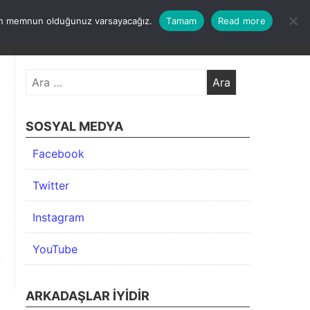
undan memnun olduğunuz varsayacağız.
Tamam
Read more
KIMDA
KATEGORİLER
İLETİŞİM
ARŞİV
Arama:
SOSYAL MEDYA
Facebook
Twitter
Instagram
YouTube
ARKADAŞLAR İYIDIR