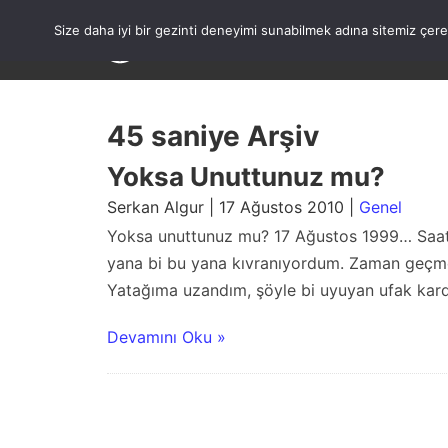
Skip
to
Size daha iyi bir gezinti deneyimi sunabilmek adına sitemiz çe
content
45 saniye Arşiv
Yoksa Unuttunuz mu?
Serkan Algur | 17 Ağustos 2010 |
Genel
Yoksa unuttunuz mu? 17 Ağustos 1999… Saat 0
yana bi bu yana kıvranıyordum. Zaman geçme
Yatağıma uzandım, şöyle bi uyuyan ufak kard
Devamını Oku »