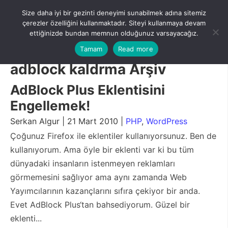
Skip
Size daha iyi bir gezinti deneyimi sunabilmek adına sitemiz
to
Menu
çerezler özelliğini kullanmaktadır. Siteyi kullanmaya devam
content
ettiğinizde bundan memnun olduğunuz varsayacağız.
Tamam
Read more
adblock kaldrma Arşiv
AdBlock Plus Eklentisini
Engellemek!
Serkan Algur | 21 Mart 2010 |
PHP
,
WordPress
Çoğunuz Firefox ile eklentiler kullanıyorsunuz. Ben de
kullanıyorum. Ama öyle bir eklenti var ki bu tüm
dünyadaki insanların istenmeyen reklamları
görmemesini sağlıyor ama aynı zamanda Web
Yayımcılarının kazançlarını sıfıra çekiyor bir anda.
Evet AdBlock Plus‘tan bahsediyorum. Güzel bir
eklenti...