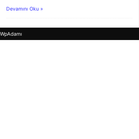
Devamını Oku »
WpAdamı