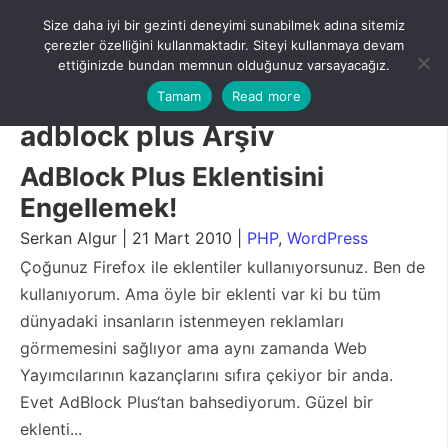
Skip
Size daha iyi bir gezinti deneyimi sunabilmek adına sitemiz
to
Menu
çerezler özelliğini kullanmaktadır. Siteyi kullanmaya devam
content
ettiğinizde bundan memnun olduğunuz varsayacağız.
Tamam
Read more
adblock plus Arşiv
AdBlock Plus Eklentisini
Engellemek!
Serkan Algur | 21 Mart 2010 |
PHP
,
WordPress
Çoğunuz Firefox ile eklentiler kullanıyorsunuz. Ben de
kullanıyorum. Ama öyle bir eklenti var ki bu tüm
dünyadaki insanların istenmeyen reklamları
görmemesini sağlıyor ama aynı zamanda Web
Yayımcılarının kazançlarını sıfıra çekiyor bir anda.
Evet AdBlock Plus‘tan bahsediyorum. Güzel bir
eklenti...