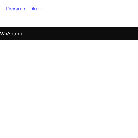
Devamını Oku »
WpAdamı