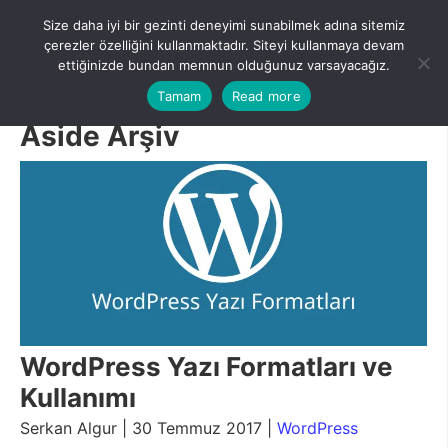
Skip
Size daha iyi bir gezinti deneyimi sunabilmek adına sitemiz
to
Menu
çerezler özelliğini kullanmaktadır. Siteyi kullanmaya devam
content
ettiğinizde bundan memnun olduğunuz varsayacağız.
Tamam
Read more
Aside Arşiv
WordPress Yazı Formatları ve
Kullanımı
Serkan Algur | 30 Temmuz 2017 |
WordPress