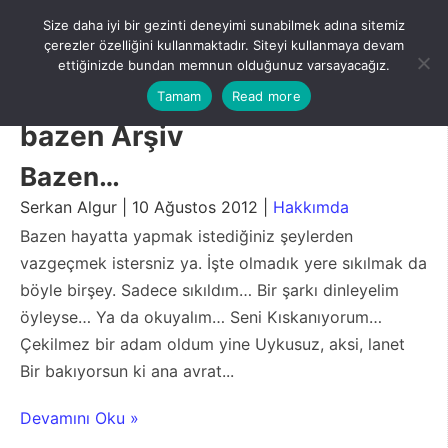
Skip
Size daha iyi bir gezinti deneyimi sunabilmek adına sitemiz
to
Menu
çerezler özelliğini kullanmaktadır. Siteyi kullanmaya devam
content
ettiğinizde bundan memnun olduğunuz varsayacağız.
Tamam
Read more
bazen Arşiv
Bazen…
Serkan Algur | 10 Ağustos 2012 |
Hakkımda
Bazen hayatta yapmak istediğiniz şeylerden
vazgeçmek istersniz ya. İşte olmadık yere sıkılmak da
böyle birşey. Sadece sıkıldım… Bir şarkı dinleyelim
öyleyse… Ya da okuyalım… Seni Kıskanıyorum…
Çekilmez bir adam oldum yine Uykusuz, aksi, lanet
Bir bakıyorsun ki ana avrat...
Devamını Oku »