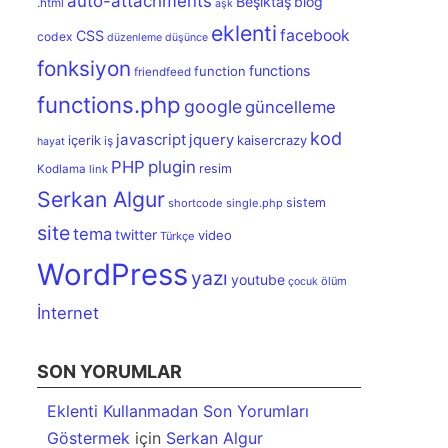
auto-attachments
Beşiktaş
blog
.html
aşk
eklenti
facebook
CSS
codex
düzenleme
düşünce
fonksiyon
functions
function
friendfeed
functions.php
google
güncelleme
kod
javascript
jquery
içerik
kaisercrazy
iş
hayat
PHP
plugin
resim
Kodlama
link
Serkan Algur
sistem
shortcode
single.php
site
tema
twitter
video
Türkçe
WordPress
yazı
youtube
ölüm
çocuk
İnternet
SON YORUMLAR
Eklenti Kullanmadan Son Yorumları
Göstermek
için
Serkan Algur