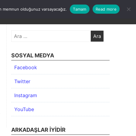
undan memnun olduğunuz varsayacağız.
Tamam
Read more
KIMDA
KATEGORİLER
İLETİŞİM
ARŞİV
Arama:
SOSYAL MEDYA
Facebook
Twitter
Instagram
YouTube
ARKADAŞLAR İYIDIR