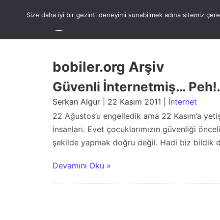
Skip
to
Size daha iyi bir gezinti deneyimi sunabilmek adına sitemiz çe
content
bobiler.org Arşiv
Güvenli İnternetmiş… Peh
Serkan Algur | 22 Kasım 2011 |
İnternet
22 Ağustos’u engelledik ama 22 Kasım’a yeti
insanları. Evet çocuklarımızın güvenliği önce
şekilde yapmak doğru değil. Hadi biz bildik de
Devamını Oku »