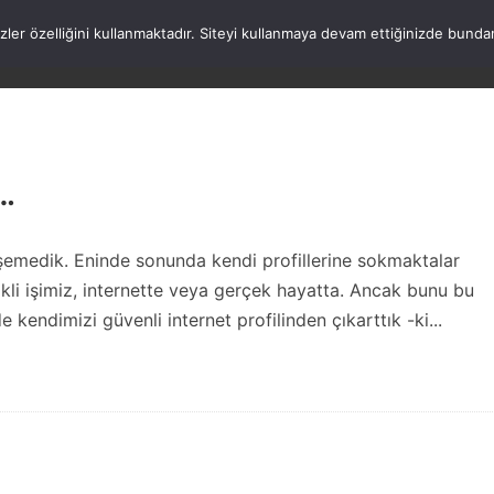
rezler özelliğini kullanmaktadır. Siteyi kullanmaya devam ettiğinizde b
ANASAYFA
WORDPRESS
ATATÜRK
HAK
!…
şemedik. Eninde sonunda kendi profillerine sokmaktalar
likli işimiz, internette veya gerçek hayatta. Ancak bunu bu
 kendimizi güvenli internet profilinden çıkarttık -ki...