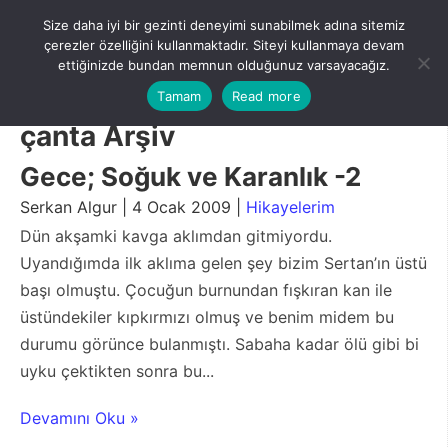
Skip
Size daha iyi bir gezinti deneyimi sunabilmek adına sitemiz
to
Menu
çerezler özelliğini kullanmaktadır. Siteyi kullanmaya devam
content
ettiğinizde bundan memnun olduğunuz varsayacağız.
Tamam
Read more
çanta Arşiv
Gece; Soğuk ve Karanlık -2
Serkan Algur | 4 Ocak 2009 |
Hikayelerim
Dün akşamki kavga aklımdan gitmiyordu.
Uyandığımda ilk aklıma gelen şey bizim Sertan’ın üstü
başı olmuştu. Çocuğun burnundan fışkıran kan ile
üstündekiler kıpkırmızı olmuş ve benim midem bu
durumu görünce bulanmıştı. Sabaha kadar ölü gibi bi
uyku çektikten sonra bu...
Devamını Oku »