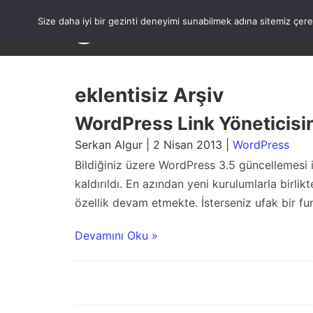
Skip
to
Size daha iyi bir gezinti deneyimi sunabilmek adına sitemiz çe
content
eklentisiz Arşiv
WordPress Link Yöneticisi
Serkan Algur | 2 Nisan 2013 |
WordPress
Bildiğiniz üzere WordPress 3.5 güncellemesi ile
kaldırıldı. En azından yeni kurulumlarla birli
özellik devam etmekte. İsterseniz ufak bir f
Devamını Oku »