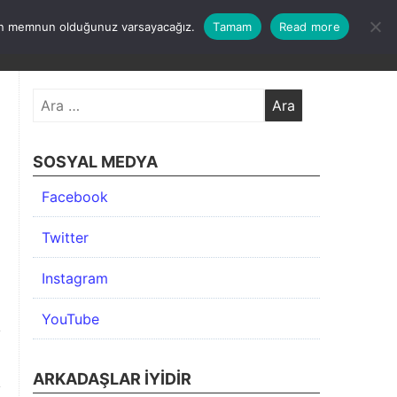
undan memnun olduğunuz varsayacağız.
Tamam
Read more
KIMDA
KATEGORİLER
İLETİŞİM
ARŞİV
Arama:
SOSYAL MEDYA
Facebook
Twitter
Instagram
YouTube
ARKADAŞLAR İYIDIR