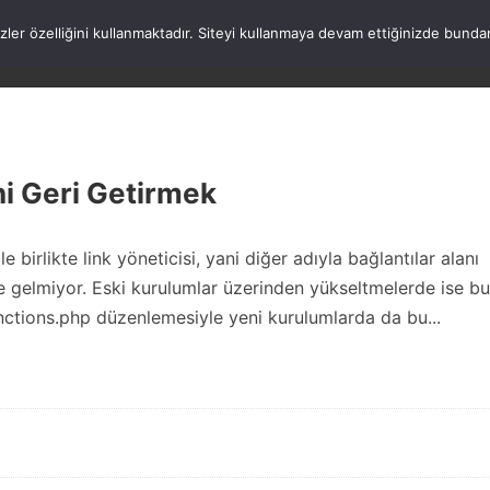
rezler özelliğini kullanmaktadır. Siteyi kullanmaya devam ettiğinizde b
ANASAYFA
WORDPRESS
ATATÜRK
HAK
ni Geri Getirmek
 birlikte link yöneticisi, yani diğer adıyla bağlantılar alanı
kte gelmiyor. Eski kurulumlar üzerinden yükseltmelerde ise bu
unctions.php düzenlemesiyle yeni kurulumlarda da bu...