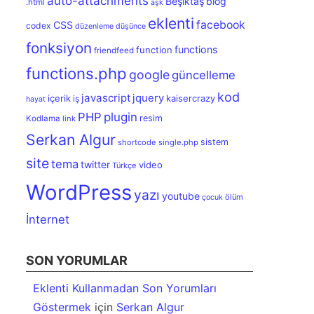
auto-attachments
Beşiktaş
blog
.html
aşk
eklenti
facebook
CSS
codex
düzenleme
düşünce
fonksiyon
functions
function
friendfeed
functions.php
google
güncelleme
kod
javascript
jquery
içerik
kaisercrazy
iş
hayat
PHP
plugin
resim
Kodlama
link
Serkan Algur
sistem
shortcode
single.php
site
tema
twitter
video
Türkçe
WordPress
yazı
youtube
ölüm
çocuk
İnternet
SON YORUMLAR
Eklenti Kullanmadan Son Yorumları
Göstermek
için
Serkan Algur