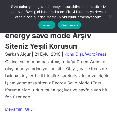
Skip
Size daha iyi bir gezinti deneyimi sunabilmek adına sitemiz
to
Menu
çerezler özelliğini kullanmaktadır. Siteyi kullanmaya devam
content
ettiğinizde bundan memnun olduğunuz varsayacağız.
Tamam
Read more
energy save mode Arşiv
Siteniz Yeşili Korusun
Serkan Algur | 21 Eylül 2010 |
Konu Dışı
,
WordPress
Onlineleaf.com un başlatmış olduğu Green Websites
olayından yararlanıyor bu site. Olay şöyle; sitenizde
bulunan kişiler belli bir süre hareketsiz kalır ve hiçbir
işlem yapmazsa siteniz Energy Save Mode (Enerji
Koruma Modu) durumuna geçiyor ve sayfa siyah bir
fon üzerinde...
Devamını Oku »