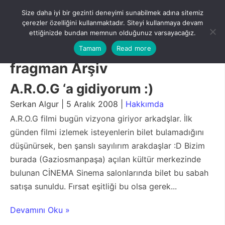
Skip
Size daha iyi bir gezinti deneyimi sunabilmek adına sitemiz
to
Menu
çerezler özelliğini kullanmaktadır. Siteyi kullanmaya devam
content
ettiğinizde bundan memnun olduğunuz varsayacağız.
Tamam
Read more
fragman Arşiv
A.R.O.G ‘a gidiyorum :)
Serkan Algur | 5 Aralık 2008 |
Hakkımda
A.R.O.G filmi bugün vizyona giriyor arkadşlar. İlk
günden filmi izlemek isteyenlerin bilet bulamadığını
düşünürsek, ben şanslı sayılırım arakdaşlar :D Bizim
burada (Gaziosmanpaşa) açılan kültür merkezinde
bulunan CİNEMA Sinema salonlarında bilet bu sabah
satışa sunuldu. Fırsat eşitliği bu olsa gerek...
Devamını Oku »