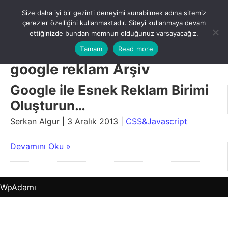
Skip
Size daha iyi bir gezinti deneyimi sunabilmek adına sitemiz
to
Menu
çerezler özelliğini kullanmaktadır. Siteyi kullanmaya devam
content
ettiğinizde bundan memnun olduğunuz varsayacağız.
Tamam
Read more
google reklam Arşiv
Google ile Esnek Reklam Birimi
Oluşturun…
Serkan Algur | 3 Aralık 2013 |
CSS&Javascript
Devamını Oku »
WpAdamı