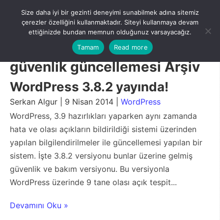
Skip
Size daha iyi bir gezinti deneyimi sunabilmek adına sitemiz
to
Menu
çerezler özelliğini kullanmaktadır. Siteyi kullanmaya devam
content
ettiğinizde bundan memnun olduğunuz varsayacağız.
Tamam
Read more
güvenlik güncellemesi Arşiv
WordPress 3.8.2 yayında!
Serkan Algur | 9 Nisan 2014 |
WordPress
WordPress, 3.9 hazırlıkları yaparken aynı zamanda
hata ve olası açıkların bildirildiği sistemi üzerinden
yapılan bilgilendirilmeler ile güncellemesi yapılan bir
sistem. İşte 3.8.2 versiyonu bunlar üzerine gelmiş
güvenlik ve bakım versiyonu. Bu versiyonla
WordPress üzerinde 9 tane olası açık tespit...
Devamını Oku »