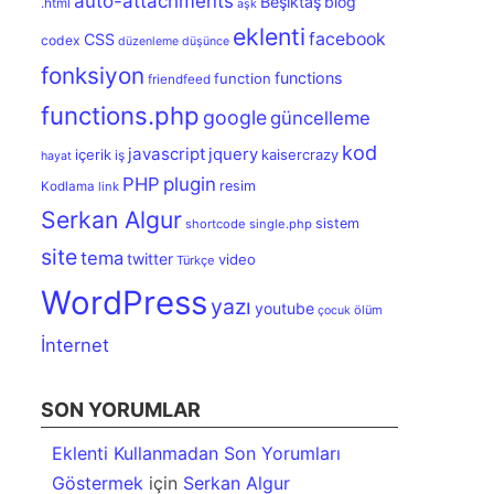
auto-attachments
Beşiktaş
blog
.html
aşk
eklenti
facebook
CSS
codex
düzenleme
düşünce
fonksiyon
functions
function
friendfeed
functions.php
google
güncelleme
kod
javascript
jquery
içerik
kaisercrazy
iş
hayat
PHP
plugin
resim
Kodlama
link
Serkan Algur
sistem
shortcode
single.php
site
tema
twitter
video
Türkçe
WordPress
yazı
youtube
ölüm
çocuk
İnternet
SON YORUMLAR
Eklenti Kullanmadan Son Yorumları
Göstermek
için
Serkan Algur