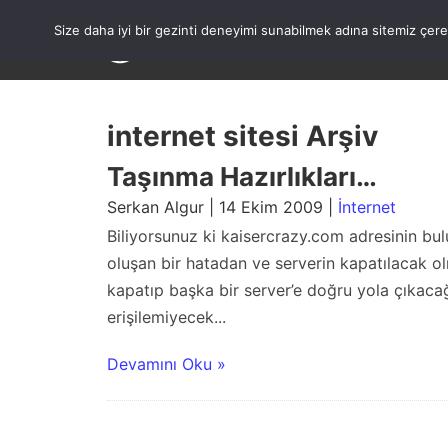
Skip
to
Size daha iyi bir gezinti deneyimi sunabilmek adına sitemiz çe
content
internet sitesi Arşiv
Taşınma Hazırlıkları…
Serkan Algur | 14 Ekim 2009 |
İnternet
Biliyorsunuz ki kaisercrazy.com adresinin bulu
oluşan bir hatadan ve serverin kapatılacak ol
kapatıp başka bir server’e doğru yola çıkaca
erişilemiyecek...
Devamını Oku »