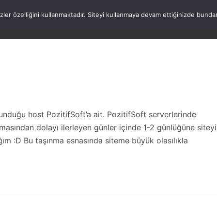
rezler özelliğini kullanmaktadır. Siteyi kullanmaya devam ettiğinizde b
ANASAYFA
WORDPRESS
ATATÜRK
HAK
nduğu host PozitifSoft’a ait. PozitifSoft serverlerinde
masından dolayı ilerleyen günler içinde 1-2 günlüğüne siteyi
ğım :D Bu taşınma esnasında siteme büyük olasılıkla