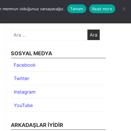
undan memnun olduğunuz varsayacağız.
Tamam
Read more
KIMDA
KATEGORİLER
İLETİŞİM
ARŞİV
Arama:
SOSYAL MEDYA
Facebook
Twitter
Instagram
YouTube
ARKADAŞLAR İYIDIR