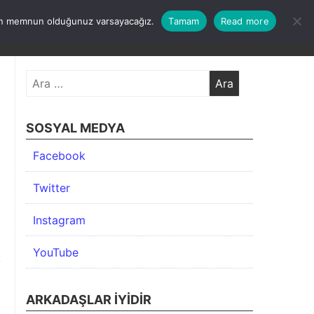
undan memnun olduğunuz varsayacağız.
Tamam
Read more
KIMDA
KATEGORİLER
İLETİŞİM
ARŞİV
Arama:
SOSYAL MEDYA
Facebook
Twitter
Instagram
YouTube
ARKADAŞLAR İYIDIR