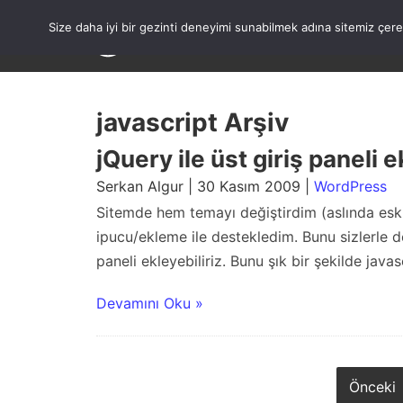
Skip
to
Size daha iyi bir gezinti deneyimi sunabilmek adına sitemiz çe
content
javascript Arşiv
jQuery ile üst giriş paneli e
Serkan Algur | 30 Kasım 2009 |
WordPress
Sitemde hem temayı değiştirdim (aslında es
ipucu/ekleme ile destekledim. Bunu sizlerle d
paneli ekleyebiliriz. Bunu şık bir şekilde java
Devamını Oku »
Önceki