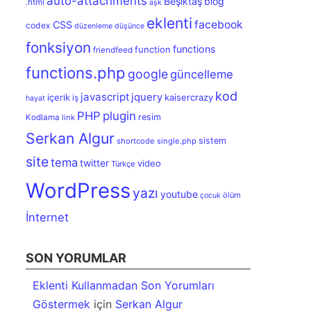
auto-attachments
Beşiktaş
blog
.html
aşk
eklenti
facebook
CSS
codex
düzenleme
düşünce
fonksiyon
functions
function
friendfeed
functions.php
google
güncelleme
kod
javascript
jquery
içerik
kaisercrazy
iş
hayat
PHP
plugin
resim
Kodlama
link
Serkan Algur
sistem
shortcode
single.php
site
tema
twitter
video
Türkçe
WordPress
yazı
youtube
ölüm
çocuk
İnternet
SON YORUMLAR
Eklenti Kullanmadan Son Yorumları
Göstermek
için
Serkan Algur