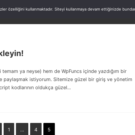
rezler özelliğini kullanmaktadır. Siteyi kullanmaya devam ettiğinizde b
ANASAYFA
WORDPRESS
ATATÜRK
HAK
kleyin!
ki temam ya neyse) hem de WpFuncs içinde yazdığım bir
e paylaşmak istiyorum. Sitemize güzel bir giriş ve yönetim
script kodlarının oldukça güzel...
1
…
4
5