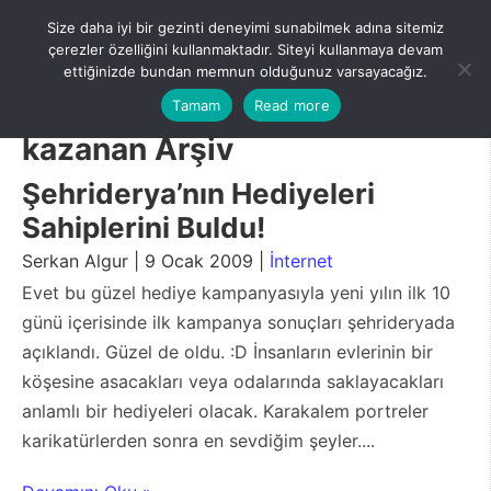
Skip
Size daha iyi bir gezinti deneyimi sunabilmek adına sitemiz
to
Menu
çerezler özelliğini kullanmaktadır. Siteyi kullanmaya devam
content
ettiğinizde bundan memnun olduğunuz varsayacağız.
Tamam
Read more
kazanan Arşiv
Şehriderya’nın Hediyeleri
Sahiplerini Buldu!
Serkan Algur | 9 Ocak 2009 |
İnternet
Evet bu güzel hediye kampanyasıyla yeni yılın ilk 10
günü içerisinde ilk kampanya sonuçları şehrideryada
açıklandı. Güzel de oldu. :D İnsanların evlerinin bir
köşesine asacakları veya odalarında saklayacakları
anlamlı bir hediyeleri olacak. Karakalem portreler
karikatürlerden sonra en sevdiğim şeyler....