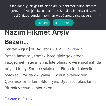
Skip
Size daha iyi bir gezinti deneyimi sunabilmek adına sitemiz
to
Menu
çerezler özelliğini kullanmaktadır. Siteyi kullanmaya devam
content
ettiğinizde bundan memnun olduğunuz varsayacağız.
Tamam
Read more
Nazım Hikmet Arşiv
Bazen…
Serkan Algur | 10 Ağustos 2012 |
Hakkımda
Bazen hayatta yapmak istediğiniz şeylerden
vazgeçmek istersniz ya. İşte olmadık yere sıkılmak da
böyle birşey. Sadece sıkıldım… Bir şarkı dinleyelim
öyleyse… Ya da okuyalım… Seni Kıskanıyorum…
Çekilmez bir adam oldum yine Uykusuz, aksi, lanet
Bir bakıyorsun ki ana avrat...
Devamını Oku »