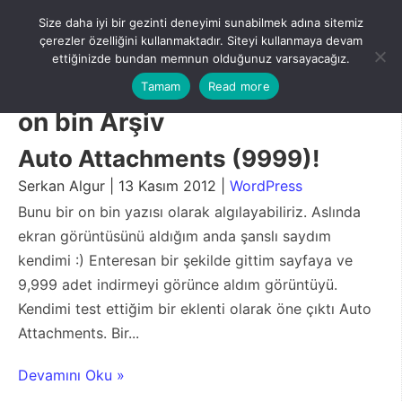
Skip
Size daha iyi bir gezinti deneyimi sunabilmek adına sitemiz
to
Menu
çerezler özelliğini kullanmaktadır. Siteyi kullanmaya devam
content
ettiğinizde bundan memnun olduğunuz varsayacağız.
Tamam
Read more
on bin Arşiv
Auto Attachments (9999)!
Serkan Algur | 13 Kasım 2012 |
WordPress
Bunu bir on bin yazısı olarak algılayabiliriz. Aslında
ekran görüntüsünü aldığım anda şanslı saydım
kendimi :) Enteresan bir şekilde gittim sayfaya ve
9,999 adet indirmeyi görünce aldım görüntüyü.
Kendimi test ettiğim bir eklenti olarak öne çıktı Auto
Attachments. Bir...
Devamını Oku »