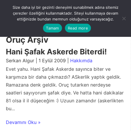
Skip
Size daha iyi bir gezinti deneyimi sunabilmek adına sitemiz
to
Menu
çerezler özelliğini kullanmaktadır. Siteyi kullanmaya devam
content
ettiğinizde bundan memnun olduğunuz varsayacağız.
Tamam
Read more
Oruç Arşiv
Hani Şafak Askerde Biterdi!
Serkan Algur | 1 Eylül 2009 |
Hakkımda
Evet yahu. Hani Şafak Askerde sayınca biter ve
karşımıza bir daha çıkmazdı? ASkerlik yaptık geldik.
Ramazana denk geldik. Oruç tutarken nerdeyse
saatleri sayıyorum şafak diye. Ve hatta hani dakikalar
81 olsa il il düşeceğim :) Uzuun zamandır (askerlikten
bu...
Devamını Oku »