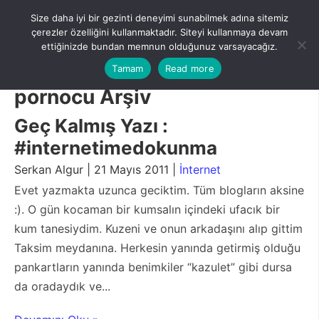
Skip
Size daha iyi bir gezinti deneyimi sunabilmek adına sitemiz
to
Menu
çerezler özelliğini kullanmaktadır. Siteyi kullanmaya devam
content
ettiğinizde bundan memnun olduğunuz varsayacağız.
Tamam
Read more
pornocu Arşiv
Geç Kalmış Yazı :
#internetimedokunma
Serkan Algur | 21 Mayıs 2011 |
İnternet
Evet yazmakta uzunca geciktim. Tüm blogların aksine
:). O gün kocaman bir kumsalın içindeki ufacık bir
kum tanesiydim. Kuzeni ve onun arkadaşını alıp gittim
Taksim meydanına. Herkesin yanında getirmiş olduğu
pankartların yanında benimkiler “kazulet” gibi dursa
da oradaydık ve...