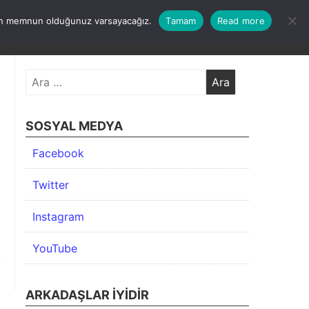
undan memnun olduğunuz varsayacağız.
Tamam
Read more
KIMDA
KATEGORİLER
İLETİŞİM
ARŞİV
Arama:
SOSYAL MEDYA
Facebook
Twitter
Instagram
YouTube
ARKADAŞLAR İYIDIR