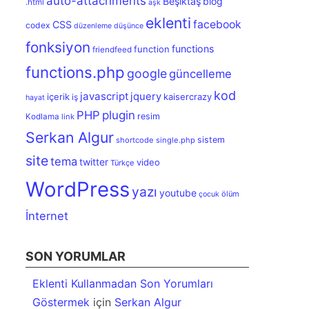
auto-attachments
Beşiktaş
blog
.html
aşk
eklenti
facebook
CSS
codex
düzenleme
düşünce
fonksiyon
functions
function
friendfeed
functions.php
google
güncelleme
kod
javascript
jquery
içerik
kaisercrazy
iş
hayat
PHP
plugin
resim
Kodlama
link
Serkan Algur
sistem
shortcode
single.php
site
tema
twitter
video
Türkçe
WordPress
yazı
youtube
ölüm
çocuk
İnternet
SON YORUMLAR
Eklenti Kullanmadan Son Yorumları
Göstermek
için
Serkan Algur