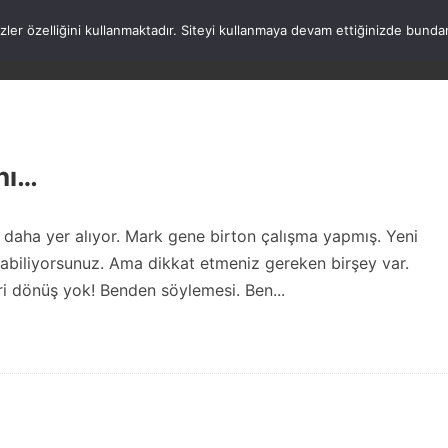
rezler özelliğini kullanmaktadır. Siteyi kullanmaya devam ettiğinizde b
ANASAYFA
WORDPRESS
ATATÜRK
HAK
nı…
 daha yer alıyor. Mark gene birton çalışma yapmış. Yeni
pabiliyorsunuz. Ama dikkat etmeniz gereken birşey var.
eri dönüş yok! Benden söylemesi. Ben...