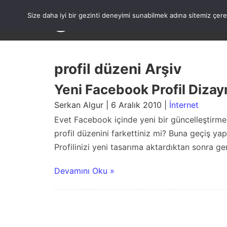
Skip
to
Size daha iyi bir gezinti deneyimi sunabilmek adına sitemiz çe
content
profil düzeni Arşiv
Yeni Facebook Profil Dizay
Serkan Algur | 6 Aralık 2010 |
İnternet
Evet Facebook içinde yeni bir güncelleştirme
profil düzenini farkettiniz mi? Buna geçiş ya
Profilinizi yeni tasarıma aktardıktan sonra g
Devamını Oku »