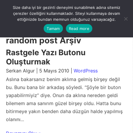
Skip
Size daha iyi bir gezinti deneyimi sunabilmek adına sitemiz
to
Menu
çerezler özelliğini kullanmaktadır. Siteyi kullanmaya devam
content
ettiğinizde bundan memnun olduğunuz varsayacağız.
Tamam
Read more
random post Arşiv
Rastgele Yazı Butonu
Oluşturmak
Serkan Algur | 5 Mayıs 2010 |
WordPress
Aslına bakarsanız benim aklıma gelmiş birşey değil
bu. Bunu bana bir arkadaş söyledi. “Şöyle bir buton
yapabilirmiyiz” diye. Onun da aklına nereden geldi
bilemem ama sanırım güzel birşey oldu. Hatta bunu
bitirmeye yakın benden daha düzgün halde yapılmış
olanını...