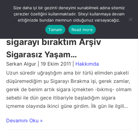
Skip
Size daha iyi bir gezinti deneyimi sunabilmek adına sitemiz
to
Menu
çerezler özelliğini kullanmaktadır. Siteyi kullanmaya devam
content
ettiğinizde bundan memnun olduğunuz varsayacağız.
Tamam
Read more
sigarayı bıraktım Arşiv
Sigarasız Yaşam…
Serkan Algur | 19 Ekim 2011 |
Hakkımda
Uzun süredir uğraştığım ama bir türlü elimden paketi
düşüremediğim şu Sigarayı Bırakma işi, gerek zamlar,
gerek de benim artık sigara içmekten -bıkmış- olmam
sebebi ile dün gece itibariyle başladığım sigara
içmeme olayında ikinci güne girdim. İlk gün ile ilgili...
Devamını Oku »