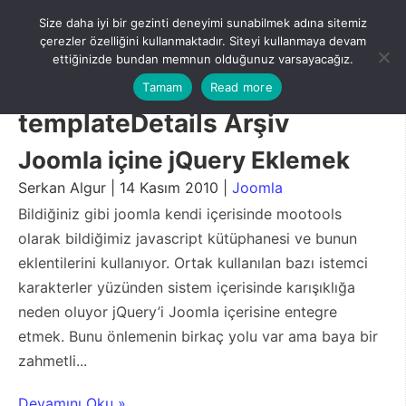
Skip
Size daha iyi bir gezinti deneyimi sunabilmek adına sitemiz
to
Menu
çerezler özelliğini kullanmaktadır. Siteyi kullanmaya devam
content
ettiğinizde bundan memnun olduğunuz varsayacağız.
Tamam
Read more
templateDetails Arşiv
Joomla içine jQuery Eklemek
Serkan Algur | 14 Kasım 2010 |
Joomla
Bildiğiniz gibi joomla kendi içerisinde mootools
olarak bildiğimiz javascript kütüphanesi ve bunun
eklentilerini kullanıyor. Ortak kullanılan bazı istemci
karakterler yüzünden sistem içerisinde karışıklığa
neden oluyor jQuery’i Joomla içerisine entegre
etmek. Bunu önlemenin birkaç yolu var ama baya bir
zahmetli...
Devamını Oku »