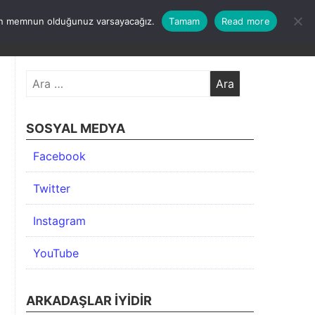
undan memnun olduğunuz varsayacağız.
Tamam
Read more
KIMDA
KATEGORİLER
İLETİŞİM
ARŞİV
Arama:
SOSYAL MEDYA
Facebook
Twitter
Instagram
YouTube
ARKADAŞLAR İYIDIR