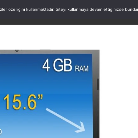
rezler özelliğini kullanmaktadır. Siteyi kullanmaya devam ettiğinizde b
ANASAYFA
WORDPRESS
ATATÜRK
HAK