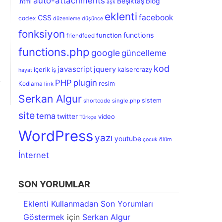
auto-attachments
Beşiktaş
blog
.html
aşk
eklenti
facebook
CSS
codex
düzenleme
düşünce
fonksiyon
functions
function
friendfeed
functions.php
google
güncelleme
kod
javascript
jquery
içerik
kaisercrazy
iş
hayat
PHP
plugin
resim
Kodlama
link
Serkan Algur
sistem
shortcode
single.php
site
tema
twitter
video
Türkçe
WordPress
yazı
youtube
ölüm
çocuk
İnternet
SON YORUMLAR
Eklenti Kullanmadan Son Yorumları
Göstermek
için
Serkan Algur