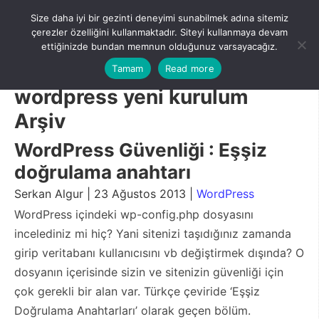
Skip
Size daha iyi bir gezinti deneyimi sunabilmek adına sitemiz
to
Menu
çerezler özelliğini kullanmaktadır. Siteyi kullanmaya devam
content
ettiğinizde bundan memnun olduğunuz varsayacağız.
Tamam
Read more
wordpress yeni kurulum
Arşiv
WordPress Güvenliği : Eşşiz
doğrulama anahtarı
Serkan Algur | 23 Ağustos 2013 |
WordPress
WordPress içindeki wp-config.php dosyasını
incelediniz mi hiç? Yani sitenizi taşıdığınız zamanda
girip veritabanı kullanıcısını vb değiştirmek dışında? O
dosyanın içerisinde sizin ve sitenizin güvenliği için
çok gerekli bir alan var. Türkçe çeviride ‘Eşşiz
Doğrulama Anahtarları’ olarak geçen bölüm.