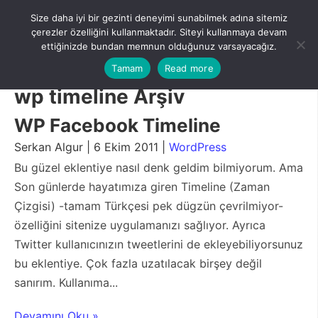
Skip
Size daha iyi bir gezinti deneyimi sunabilmek adına sitemiz
to
Menu
çerezler özelliğini kullanmaktadır. Siteyi kullanmaya devam
content
ettiğinizde bundan memnun olduğunuz varsayacağız.
Tamam
Read more
wp timeline Arşiv
WP Facebook Timeline
Serkan Algur | 6 Ekim 2011 |
WordPress
Bu güzel eklentiye nasıl denk geldim bilmiyorum. Ama
Son günlerde hayatımıza giren Timeline (Zaman
Çizgisi) -tamam Türkçesi pek dügzün çevrilmiyor-
özelliğini sitenize uygulamanızı sağlıyor. Ayrıca
Twitter kullanıcınızın tweetlerini de ekleyebiliyorsunuz
bu eklentiye. Çok fazla uzatılacak birşey değil
sanırım. Kullanıma...
Devamını Oku »