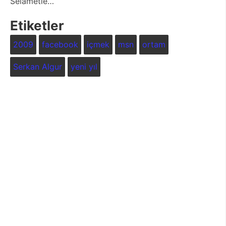
Selametle…
Etiketler
2009
facebook
içmek
msn
ortam
Serkan Algur
yeni yıl