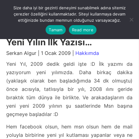
Skip
Size daha iyi bir gezinti deneyimi sunabilmek adına sitemiz
to
Menu
çerezler özelliğini kullanmaktadır. Siteyi kullanmaya devam
content
ettiğinizde bundan memnun olduğunuz varsayacağız.
Tamam
Read more
Yeni Yılın İlk Yazısı…
Serkan Algur | 1 Ocak 2009 |
Hakkımda
Yeni Yıl, 2009 dedik geldi işte :D İlk yazımı da
yazıyorum yeni yılımızda. Daha birkaç dakika
(yaklaşık olarak ben başladığımda 34 dk olmuştu)
önce acısıyla, tatlısıyla bir yılı, 2008 ılını geride
bıraktık tüm dünya ile birlikte. Ve arakadaşlarım da
yeni yeni 2009 yılının şu saatlerinde Msn başına
geçmeye başladılar :D
Hem facebook olsun, hem msn olsun hem de mail
yoluyla birbirine yeni yıl kutlaması yapanlar veya ne