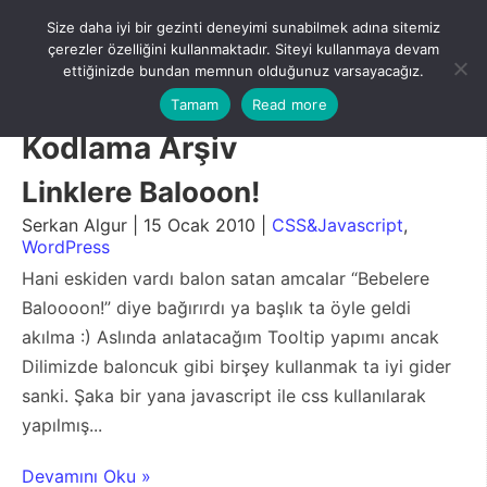
Skip
Size daha iyi bir gezinti deneyimi sunabilmek adına sitemiz
to
Menu
çerezler özelliğini kullanmaktadır. Siteyi kullanmaya devam
content
ettiğinizde bundan memnun olduğunuz varsayacağız.
Tamam
Read more
Kodlama Arşiv
Linklere Balooon!
Serkan Algur | 15 Ocak 2010 |
CSS&Javascript
,
WordPress
Hani eskiden vardı balon satan amcalar “Bebelere
Baloooon!” diye bağırırdı ya başlık ta öyle geldi
akılma :) Aslında anlatacağım Tooltip yapımı ancak
Dilimizde baloncuk gibi birşey kullanmak ta iyi gider
sanki. Şaka bir yana javascript ile css kullanılarak
yapılmış...
Devamını Oku »