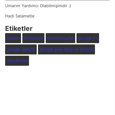
Umarım Yardımcı Olabilmişimdir :)
Hadi Selametle
Etiketler
button
fonksiyon
functions.php
google +1
google butonu
google plus takip et butonu
WordPress