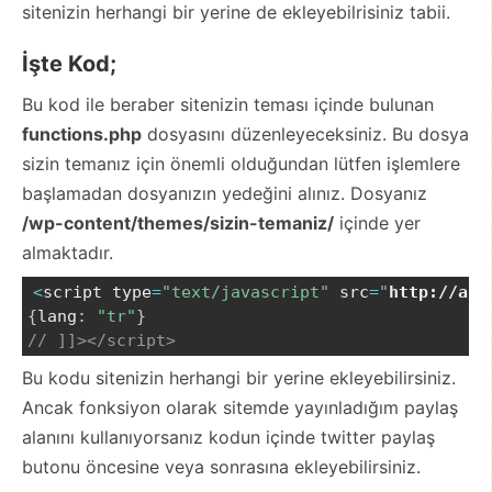
sitenizin herhangi bir yerine de ekleyebilrisiniz tabii.
İşte Kod;
Bu kod ile beraber sitenizin teması içinde bulunan
functions.php
dosyasını düzenleyeceksiniz. Bu dosya
sizin temanız için önemli olduğundan lütfen işlemlere
başlamadan dosyanızın yedeğini alınız. Dosyanız
/wp-content/themes/sizin-temaniz/
içinde yer
almaktadır.
<
script type
=
"text/javascript"
 src
=
"
http://api
{
lang
:
"tr"
}
// ]]></script>
Bu kodu sitenizin herhangi bir yerine ekleyebilirsiniz.
Ancak fonksiyon olarak sitemde yayınladığım paylaş
alanını kullanıyorsanız kodun içinde twitter paylaş
butonu öncesine veya sonrasına ekleyebilirsiniz.