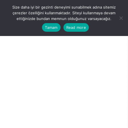
Skip
Size daha iyi bir gezinti deneyimi sunabilmek adına sitemiz
to
Menu
çerezler özelliğini kullanmaktadır. Siteyi kullanmaya devam
content
ettiğinizde bundan memnun olduğunuz varsayacağız.
Tamam
Read more