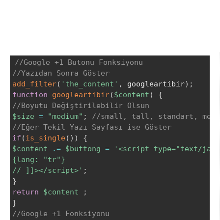
//Google +1 Butonu Fonksiyonu
//Yazıdan Sonra Göster
add_filter
(
'the_content'
,
 googleartibir
)
;
function
googleartibir
(
$content
)
{
//Boyutu Değiştirilebilir Olsun
$size
=
"medium"
;
//small, tall, standart, medi
//Eğer Tekil Yazı Sayfası ise Göster
if
(
is_single
(
)
)
{
$content
.=
$buttong
=
'<script type="text/java
{lang: "tr"}

// ]]></script>'
;
}
return
$content
;
}
//Google +1 Fonksiyonu