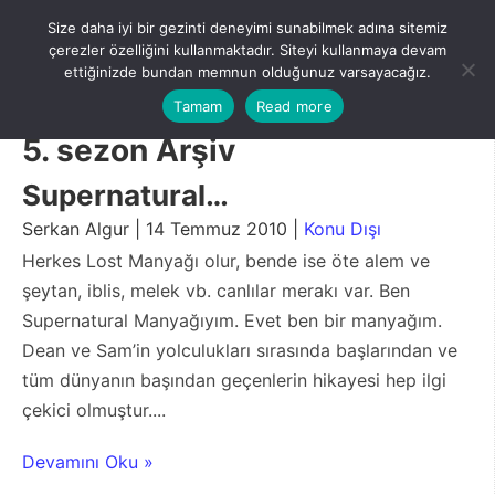
Skip
Size daha iyi bir gezinti deneyimi sunabilmek adına sitemiz
to
Menu
çerezler özelliğini kullanmaktadır. Siteyi kullanmaya devam
content
ettiğinizde bundan memnun olduğunuz varsayacağız.
Tamam
Read more
5. sezon Arşiv
Supernatural…
Serkan Algur | 14 Temmuz 2010 |
Konu Dışı
Herkes Lost Manyağı olur, bende ise öte alem ve
şeytan, iblis, melek vb. canlılar merakı var. Ben
Supernatural Manyağıyım. Evet ben bir manyağım.
Dean ve Sam’in yolculukları sırasında başlarından ve
tüm dünyanın başından geçenlerin hikayesi hep ilgi
çekici olmuştur....
Devamını Oku »