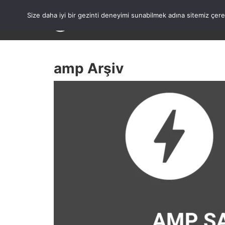
Skip
to
Size daha iyi bir gezinti deneyimi sunabilmek adına sitemiz çe
content
amp Arşiv