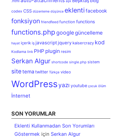
auto-attachments
Beşiktaş
blog
.html
aşk
eklenti
facebook
CSS
codex
düzenleme
düşünce
fonksiyon
functions
function
friendfeed
functions.php
google
güncelleme
kod
javascript
jquery
içerik
kaisercrazy
iş
hayat
PHP
plugin
resim
Kodlama
link
Serkan Algur
sistem
shortcode
single.php
site
tema
twitter
video
Türkçe
WordPress
yazı
youtube
ölüm
çocuk
İnternet
SON YORUMLAR
Eklenti Kullanmadan Son Yorumları
Göstermek
için
Serkan Algur