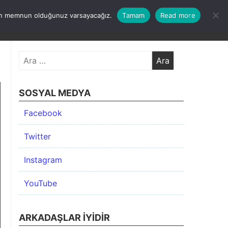
undan memnun olduğunuz varsayacağız.
Tamam
Read more
KIMDA
KATEGORİLER
İLETİŞİM
ARŞİV
Arama:
SOSYAL MEDYA
Facebook
Twitter
Instagram
YouTube
ARKADAŞLAR İYIDIR