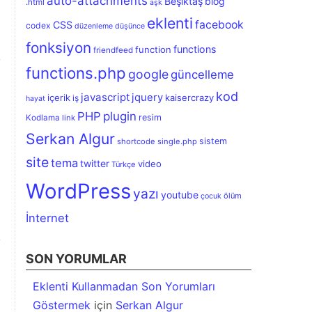
auto-attachments
Beşiktaş
blog
.html
aşk
eklenti
facebook
CSS
codex
düzenleme
düşünce
fonksiyon
functions
function
friendfeed
functions.php
google
güncelleme
kod
javascript
jquery
içerik
kaisercrazy
iş
hayat
PHP
plugin
resim
Kodlama
link
Serkan Algur
sistem
shortcode
single.php
site
tema
twitter
video
Türkçe
WordPress
yazı
youtube
ölüm
çocuk
İnternet
SON YORUMLAR
Eklenti Kullanmadan Son Yorumları
Göstermek
için
Serkan Algur