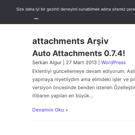
Skip
to
Size daha iyi bir gezinti deneyimi sunabilmek adına sitemiz çe
content
attachments Arşiv
Auto Attachments 0.7.4!
Serkan Algur | 27 Mart 2013 |
WordPress
Eklentiyi güncellemeye devam ediyorum. Aslın
yapmaya niyetliydim ama elimdeki işler ve pr
versiyon öncesinde benden istenen Özelleştiri
itibaren yapılan en büyük...
Devamını Oku »