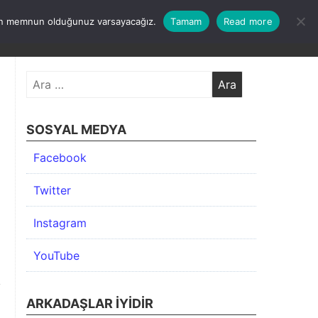
undan memnun olduğunuz varsayacağız.
Tamam
Read more
KIMDA
KATEGORİLER
İLETİŞİM
ARŞİV
Arama:
SOSYAL MEDYA
Facebook
Twitter
Instagram
YouTube
ARKADAŞLAR İYIDIR