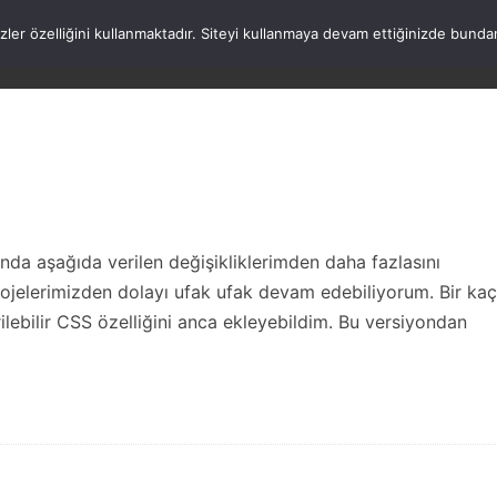
rezler özelliğini kullanmaktadır. Siteyi kullanmaya devam ettiğinizde b
ANASAYFA
WORDPRESS
ATATÜRK
HAK
da aşağıda verilen değişikliklerimden daha fazlasını
ojelerimizden dolayı ufak ufak devam edebiliyorum. Bir kaç
lebilir CSS özelliğini anca ekleyebildim. Bu versiyondan