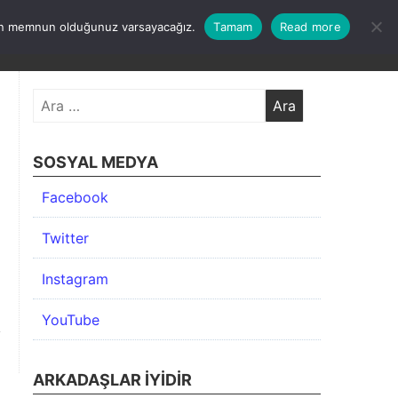
undan memnun olduğunuz varsayacağız.
Tamam
Read more
KIMDA
KATEGORİLER
İLETİŞİM
ARŞİV
Arama:
SOSYAL MEDYA
Facebook
Twitter
Instagram
YouTube
ARKADAŞLAR İYIDIR