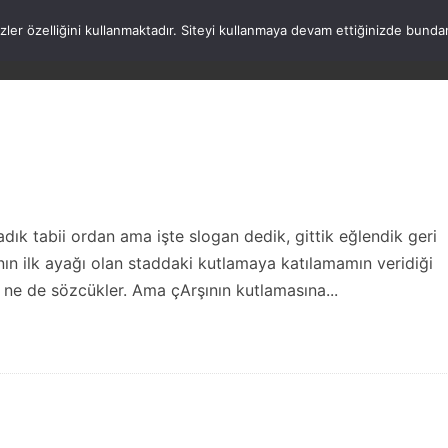
rezler özelliğini kullanmaktadır. Siteyi kullanmaya devam ettiğinizde b
ANASAYFA
WORDPRESS
ATATÜRK
HAK
dık tabii ordan ama işte slogan dedik, gittik eğlendik geri
nın ilk ayağı olan staddaki kutlamaya katılamamın veridiği
 ne de sözcükler. Ama çArşının kutlamasına...