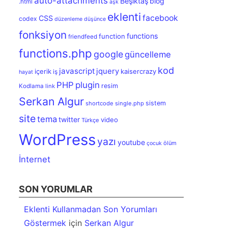
auto-attachments
Beşiktaş
blog
.html
aşk
eklenti
facebook
CSS
codex
düzenleme
düşünce
fonksiyon
functions
function
friendfeed
functions.php
google
güncelleme
kod
javascript
jquery
içerik
kaisercrazy
iş
hayat
PHP
plugin
resim
Kodlama
link
Serkan Algur
sistem
shortcode
single.php
site
tema
twitter
video
Türkçe
WordPress
yazı
youtube
ölüm
çocuk
İnternet
SON YORUMLAR
Eklenti Kullanmadan Son Yorumları
Göstermek
için
Serkan Algur