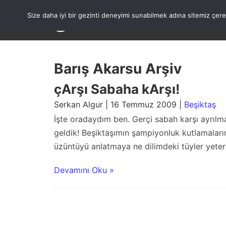
Skip
to
Size daha iyi bir gezinti deneyimi sunabilmek adına sitemiz çe
content
Barış Akarsu Arşiv
çArşı Sabaha kArşı!
Serkan Algur | 16 Temmuz 2009 |
Beşiktaş
İşte oradaydım ben. Gerçi sabah karşı ayrılma
geldik! Beşiktaşımın şampiyonluk kutlamaları
üzüntüyü anlatmaya ne dilimdeki tüyler yeter
Devamını Oku »