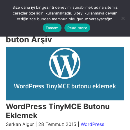
Skip
Size daha iyi bir gezinti deneyimi sunabilmek adına sitemiz
to
Menu
çerezler özelliğini kullanmaktadır. Siteyi kullanmaya devam
content
ettiğinizde bundan memnun olduğunuz varsayacağız.
Tamam
Read more
buton Arşiv
WordPress TinyMCE Butonu
Eklemek
Serkan Algur | 28 Temmuz 2015 |
WordPress