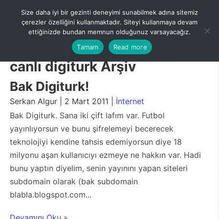
Skip
Size daha iyi bir gezinti deneyimi sunabilmek adına sitemiz
to
Menu
çerezler özelliğini kullanmaktadır. Siteyi kullanmaya devam
content
ettiğinizde bundan memnun olduğunuz varsayacağız.
Tamam
Read more
canlı digiturk Arşiv
Bak Digiturk!
Serkan Algur | 2 Mart 2011 |
İnternet
Bak Digiturk. Sana iki çift lafım var. Futbol
yayınlıyorsun ve bunu şifrelemeyi becerecek
teknolojiyi kendine tahsis edemiyorsun diye 18
milyonu aşan kullanıcıyı ezmeye ne hakkın var. Hadi
bunu yaptın diyelim, senin yayınını yapan siteleri
subdomain olarak (bak subdomain
blabla.blogspot.com...
Devamını Oku »