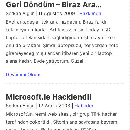
Geri Döndüm – Biraz Ara…
Serkan Algur | 11 Ağustos 2009 |
Hakkımda
Evet arkadaşlar tekrar arnızdayım. Biraz farklı
şekildeyim o kadar. Artık işsizler sınıfındayım :D
Laptopu felan şirket sağladığından işten ayrılırken
onu da bıraktım. Şİmdi laptopsuzu, her yerden nete
giremeyeceğim şu andan itibaren yeni bir laptop
alana kadar. Evde yatıyorum. Güzel...
Devamını Oku »
Microsoft.ie Hacklendi!
Serkan Algur | 12 Aralık 2008 |
Haberler
Microsoft’un resmi web sitesi, bir grup Türk hacker
tarafından çökertildi. Sitenin ana sayfasına bayram
mesajı bırakıldı. Bu haber, sadece SDN’de.