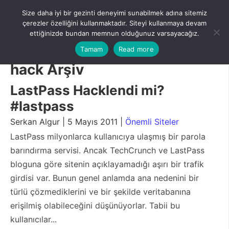
Skip
Size daha iyi bir gezinti deneyimi sunabilmek adına sitemiz
to
Menu
çerezler özelliğini kullanmaktadır. Siteyi kullanmaya devam
content
ettiğinizde bundan memnun olduğunuz varsayacağız.
Tamam
Read more
hack Arşiv
LastPass Hacklendi mi?
#lastpass
Serkan Algur | 5 Mayıs 2011 |
Önemli Siteler
LastPass milyonlarca kullanıcıya ulaşmış bir parola
barındırma servisi. Ancak TechCrunch ve LastPass
bloguna göre sitenin açıklayamadığı aşırı bir trafik
girdisi var. Bunun genel anlamda ana nedenini bir
türlü çözmediklerini ve bir şekilde veritabanına
erişilmiş olabileceğini düşünüyorlar. Tabii bu
kullanıcılar...