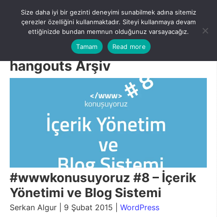
Skip
Size daha iyi bir gezinti deneyimi sunabilmek adına sitemiz
to
Menu
çerezler özelliğini kullanmaktadır. Siteyi kullanmaya devam
content
ettiğinizde bundan memnun olduğunuz varsayacağız.
Tamam
Read more
hangouts Arşiv
#wwwkonusuyoruz #8 – İçerik
Yönetimi ve Blog Sistemi
Serkan Algur | 9 Şubat 2015 |
WordPress