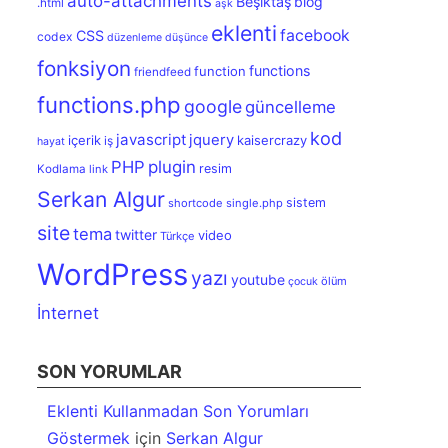
auto-attachments
Beşiktaş
blog
.html
aşk
eklenti
facebook
CSS
codex
düzenleme
düşünce
fonksiyon
functions
function
friendfeed
functions.php
google
güncelleme
kod
javascript
jquery
içerik
kaisercrazy
iş
hayat
PHP
plugin
resim
Kodlama
link
Serkan Algur
sistem
shortcode
single.php
site
tema
twitter
video
Türkçe
WordPress
yazı
youtube
ölüm
çocuk
İnternet
SON YORUMLAR
Eklenti Kullanmadan Son Yorumları
Göstermek
için
Serkan Algur