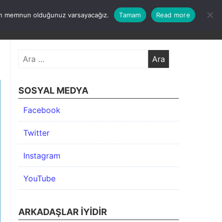
undan memnun olduğunuz varsayacağız.
Tamam
Read more
KIMDA
KATEGORİLER
İLETİŞİM
ARŞİV
Arama:
SOSYAL MEDYA
Facebook
Twitter
Instagram
YouTube
ARKADAŞLAR İYIDIR