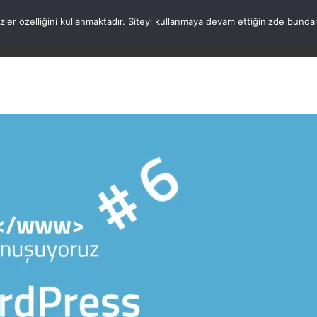
rezler özelliğini kullanmaktadır. Siteyi kullanmaya devam ettiğinizde b
ANASAYFA
WORDPRESS
ATATÜRK
HAK