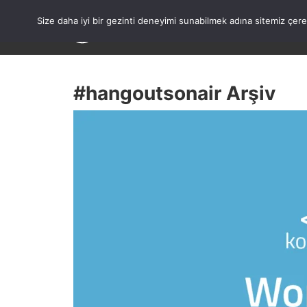
Skip
to
Size daha iyi bir gezinti deneyimi sunabilmek adına sitemiz çe
content
#hangoutsonair Arşiv