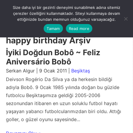
Skip
Size daha iyi bir gezinti deneyimi sunabilmek adına sitemiz
to
Menu
çerezler özelliğini kullanmaktadır. Siteyi kullanmaya devam
content
ettiğinizde bundan memnun olduğunuz varsayacağız.
Tamam
Read more
happy birthday Arşiv
İyiki Doğdun Bobô ~ Feliz
Aniversário Bobô
Serkan Algur | 9 Ocak 2011 |
Beşiktaş
Deivson Rogério Da Silva ya da herkesin bildiği
adıyla Bobô. 9 Ocak 1985 yılında doğan bu güzide
futbolcu Beşiktaşımıza geldiği 2005-2006
sezonundan itibaren en uzun soluklu futbol hayatı
yaşayan yabancı futbolcularımızdan biri oldu. Attığı
goller, o güzel oyunu sayesinde...