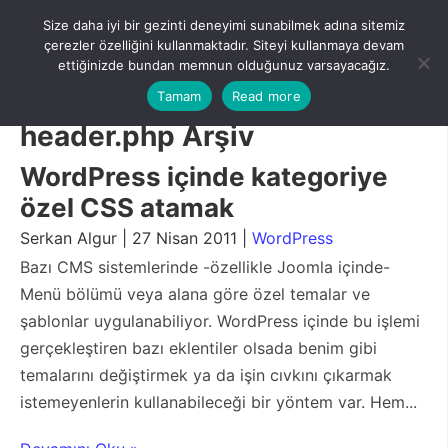
Skip
Size daha iyi bir gezinti deneyimi sunabilmek adına sitemiz
to
Menu
çerezler özelliğini kullanmaktadır. Siteyi kullanmaya devam
content
ettiğinizde bundan memnun olduğunuz varsayacağız.
Tamam
Read more
header.php Arşiv
WordPress içinde kategoriye
özel CSS atamak
Serkan Algur | 27 Nisan 2011 |
WordPress
Bazı CMS sistemlerinde -özellikle Joomla içinde-
Menü bölümü veya alana göre özel temalar ve
şablonlar uygulanabiliyor. WordPress içinde bu işlemi
gerçekleştiren bazı eklentiler olsada benim gibi
temalarını değiştirmek ya da işin cıvkını çıkarmak
istemeyenlerin kullanabileceği bir yöntem var. Hem...