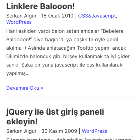
Linklere Balooon!
Serkan Algur | 15 Ocak 2010 |
CSS&Javascript
,
WordPress
Hani eskiden vardı balon satan amcalar “Bebelere
Baloooon!” diye bağırırdı ya başlık ta öyle geldi
akılma :) Aslında anlatacağım Tooltip yapımı ancak
Dilimizde baloncuk gibi birşey kullanmak ta iyi gider
sanki. Şaka bir yana javascript ile css kullanılarak
yapılmış...
Devamını Oku »
jQuery ile üst giriş paneli
ekleyin!
Serkan Algur | 30 Kasım 2009 |
WordPress
Sitemde hem temayı değiştirdim (aslında eski temam