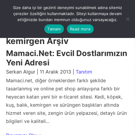
Skip
Size daha iyi bir gezinti deneyimi sunabilmek adına sitemiz
to
Menu
çerezler özelliğini kullanmaktadır. Siteyi kullanmaya devam
content
ettiğinizde bundan memnun olduğunuz varsayacağız.
Tamam
Read more
kemirgen Arşiv
Mamaci.Net: Evcil Dostlarımızın
Yeni Adresi
Serkan Algur | 11 Aralık 2013 |
Tanıtım
Mamaci.net, diğer örneklerden farklı şekilde
tasarlanmış ve online pet shop anlayışına farklı bir
heyecan katan yeni bir e-ticaret sitesi. Kedi, köpek,
kuş, balık, kemirgen ve sürüngen başlıkları altında
hizmet veren site, zengin ürün yelpazesi, detaylı ürün
bilgileri ve kaliteli...