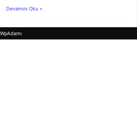
Devamını Oku »
WpAdamı