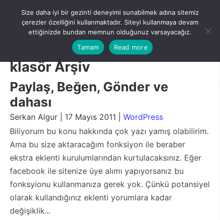
Skip
Size daha iyi bir gezinti deneyimi sunabilmek adına sitemiz
to
Menu
çerezler özelliğini kullanmaktadır. Siteyi kullanmaya devam
content
ettiğinizde bundan memnun olduğunuz varsayacağız.
Tamam
Read more
klasör Arşiv
Paylaş, Beğen, Gönder ve
dahası
Serkan Algur | 17 Mayıs 2011 |
WordPress
Biliyorum bu konu hakkında çok yazı yamış olabilirim.
Ama bu size aktaracağım fonksiyon ile beraber
ekstra eklenti kurulumlarından kurtulacaksınız. Eğer
facebook ile sitenize üye alımı yapıyorsanız bu
fonksyionu kullanmanıza gerek yok. Çünkü potansiyel
olarak kullandığınız eklenti yorumlara kadar
değişiklik...