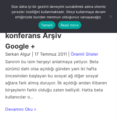
Skip
Size daha iyi bir gezinti deneyimi sunabilmek adına sitemiz
to
Menu
çerezler özelliğini kullanmaktadır. Siteyi kullanmaya devam
content
ettiğinizde bundan memnun olduğunuz varsayacağız.
Tamam
Read more
konferans Arşiv
Google +
Serkan Algur | 17 Temmuz 2011 |
Önemli Siteler
Sanırım bu isim herşeyi anlatmaya yetiyor. Beta
sürümü dahi olsa açıldığı günden yani iki hafta
öncesinden başlayan bu sosyal ağ diğer sosyal
ağlara fark atmış duruyor. İlk açıldığı andan itibaren
birşeylerin farklı olduğu zaten belliydi. Hatta beta
kullanıcılar o...
Devamını Oku »