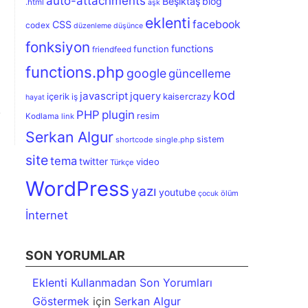
auto-attachments
Beşiktaş
blog
.html
aşk
eklenti
facebook
CSS
codex
düzenleme
düşünce
fonksiyon
functions
function
friendfeed
functions.php
google
güncelleme
kod
javascript
jquery
içerik
kaisercrazy
iş
hayat
PHP
plugin
resim
Kodlama
link
Serkan Algur
sistem
shortcode
single.php
site
tema
twitter
video
Türkçe
WordPress
yazı
youtube
ölüm
çocuk
İnternet
SON YORUMLAR
Eklenti Kullanmadan Son Yorumları
Göstermek
için
Serkan Algur